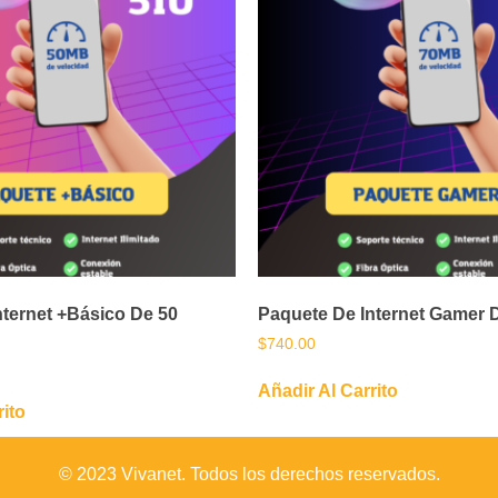
nternet +Básico De 50
Paquete De Internet Gamer 
$
740.00
Añadir Al Carrito
rito
© 2023 Vivanet. Todos los derechos reservados.