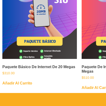
Paquete Básico De Internet De 20 Megas
Paquete De I
Megas
$
310.00
$
510.00
Añadir Al Carrito
Añadir Al Car