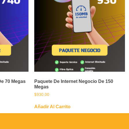
De 70 Megas
Paquete De Internet Negocio De 150
Megas
$
930.00
Añadir Al Carrito